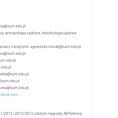
msia@sum.edu.pl
a, antropologia sądowa, toksykologia sądowa:
 prawo medyczne: agnieszka.nowak@sum.edu.pl
zyca@sum.edu.pl
um.edu.pl
.edu.pl
kzieba@sum.edu.pl
@sum.edu.pl
wska@sum.edu.pl
utlook.com
011/2012 i 2012/2013 zdobyło nagrodę JM Rektora