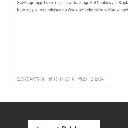
SUM zajmując I-sze miejsce w Rankingu Kół Naukowych Śląs
Koło zajęło I-sze miejsce na Wydziale Lekarskim w Katowicac
DYDAKTYKA
15-11-2018
29-12-2024